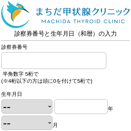
診察券番号と生年月日（和暦）の入力
診察券番号
半角数字 5桁で
(※4桁以下の方は頭に0を付けて5桁で)
生年月日
年
月